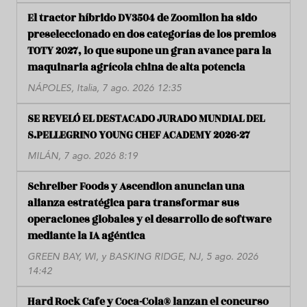
El tractor híbrido DV3504 de Zoomlion ha sido
preseleccionado en dos categorías de los premios
TOTY 2027, lo que supone un gran avance para la
maquinaria agrícola china de alta potencia
NÁPOLES, Italia, 7 ago. 2026 12:35
SE REVELÓ EL DESTACADO JURADO MUNDIAL DEL
S.PELLEGRINO YOUNG CHEF ACADEMY 2026-27
MILÁN, 7 ago. 2026 8:19
Schreiber Foods y Ascendion anuncian una
alianza estratégica para transformar sus
operaciones globales y el desarrollo de software
mediante la IA agéntica
GREEN BAY, WI, y BASKING RIDGE, NJ, 5 ago. 2026
14:42
Hard Rock Cafe y Coca-Cola® lanzan el concurso