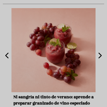
e
Ni sangría ni tinto de verano: aprende a
Acei
preparar granizado de vino especiado
vera