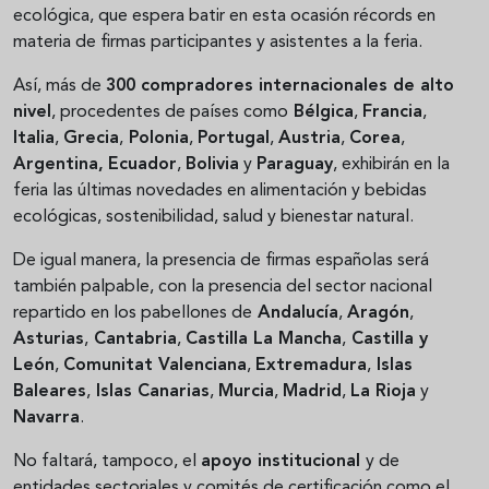
ecológica, que espera batir en esta ocasión récords en
materia de firmas participantes y asistentes a la feria.
Así, más de
300 compradores internacionales de alto
nivel
, procedentes de países como
Bélgica
,
Francia
,
Italia
,
Grecia
,
Polonia
,
Portugal
,
Austria
,
Corea
,
Argentina,
Ecuador
,
Bolivia
y
Paraguay
, exhibirán en la
feria las últimas novedades en alimentación y bebidas
ecológicas, sostenibilidad, salud y bienestar natural.
De igual manera, la presencia de firmas españolas será
también palpable, con la presencia del sector nacional
repartido en los pabellones de
Andalucía
,
Aragón
,
Asturias
,
Cantabria
,
Castilla La Mancha
,
Castilla y
León
,
Comunitat Valenciana
,
Extremadura
,
Islas
Baleares
,
Islas Canarias
,
Murcia
,
Madrid
,
La Rioja
y
Navarra
.
No faltará, tampoco, el
apoyo institucional
y de
entidades sectoriales y comités de certificación como el