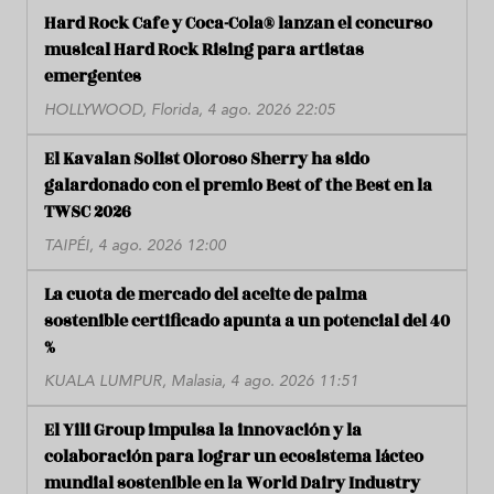
Hard Rock Cafe y Coca-Cola® lanzan el concurso
musical Hard Rock Rising para artistas
emergentes
HOLLYWOOD, Florida, 4 ago. 2026 22:05
El Kavalan Solist Oloroso Sherry ha sido
galardonado con el premio Best of the Best en la
TWSC 2026
TAIPÉI, 4 ago. 2026 12:00
La cuota de mercado del aceite de palma
sostenible certificado apunta a un potencial del 40
%
KUALA LUMPUR, Malasia, 4 ago. 2026 11:51
El Yili Group impulsa la innovación y la
colaboración para lograr un ecosistema lácteo
mundial sostenible en la World Dairy Industry