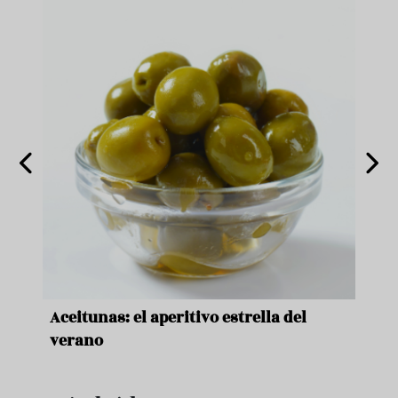
nde a
Aceitunas: el aperitivo estrella del
Sopa
ado
verano
quer