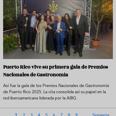
Puerto Rico vive su primera gala de Premios
Nacionales de Gastronomía
Así fue la gala de los Premios Nacionales de Gastronomía
de Puerto Rico 2025. La cita consolida así su papel en la
red iberoamericana liderada por la AIBG.
Paginación
Página actual
Página
Página
Página
Página
Página
Página
Página
Página
Siguiente pá
1
2
3
4
5
6
7
8
9
…
Siguiente