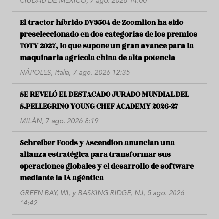
CIUDAD DE MÉXICO, 7 ago. 2026 14:00
El tractor híbrido DV3504 de Zoomlion ha sido
preseleccionado en dos categorías de los premios
TOTY 2027, lo que supone un gran avance para la
maquinaria agrícola china de alta potencia
NÁPOLES, Italia, 7 ago. 2026 12:35
SE REVELÓ EL DESTACADO JURADO MUNDIAL DEL
S.PELLEGRINO YOUNG CHEF ACADEMY 2026-27
MILÁN, 7 ago. 2026 8:19
Schreiber Foods y Ascendion anuncian una
alianza estratégica para transformar sus
operaciones globales y el desarrollo de software
mediante la IA agéntica
GREEN BAY, WI, y BASKING RIDGE, NJ, 5 ago. 2026
14:42