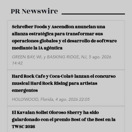
PR Newswire
Schreiber Foods y Ascendion anuncian una
alianza estratégica para transformar sus
operaciones globales y el desarrollo de software
mediante la IA agéntica
GREEN BAY, WI, y BASKING RIDGE, NJ, 5 ago. 2026
14:42
Hard Rock Cafe y Coca-Cola® lanzan el concurso
musical Hard Rock Rising para artistas
emergentes
HOLLYWOOD, Florida, 4 ago. 2026 22:05
El Kavalan Solist Oloroso Sherry ha sido
galardonado con el premio Best of the Best en la
TWSC 2026