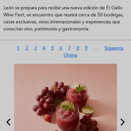
León se prepara para recibir una nueva edición de El Gallo
Wine Fest, un encuentro que reunirá cerca de 50 bodegas,
catas exclusivas, vinos internacionales y experiencias que
conectan vino, patrimonio y gastronomía.
Paginación
Página actual
Página
Página
Página
Página
Página
Página
Página
Página
Siguiente pá
1
2
3
4
5
6
7
8
9
…
Siguiente
Última página
Última