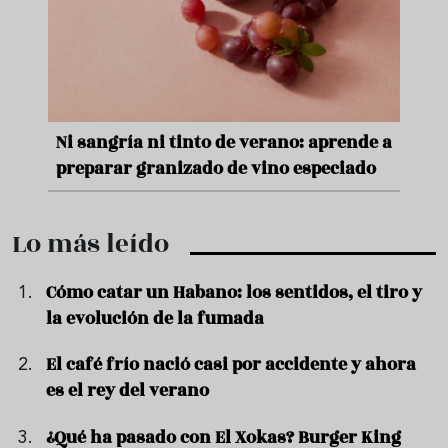
nde a
Aceitunas: el aperitivo estrella del
Sopa
ado
verano
quer
…
Lo más leído
Cómo catar un Habano: los sentidos, el tiro y
la evolución de la fumada
El café frío nació casi por accidente y ahora
es el rey del verano
¿Qué ha pasado con El Xokas? Burger King