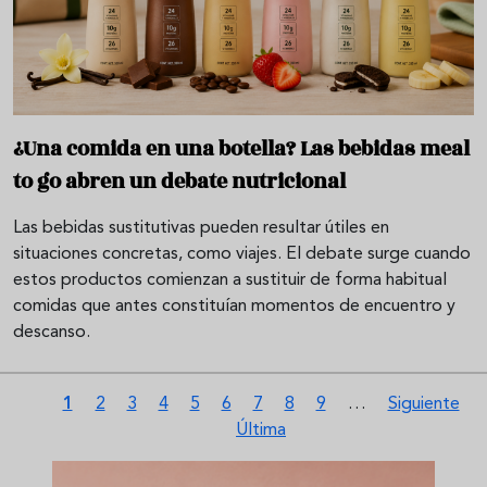
¿Una comida en una botella? Las bebidas meal
to go abren un debate nutricional
Las bebidas sustitutivas pueden resultar útiles en
situaciones concretas, como viajes. El debate surge cuando
estos productos comienzan a sustituir de forma habitual
comidas que antes constituían momentos de encuentro y
descanso.
Paginación
Página actual
Página
Página
Página
Página
Página
Página
Página
Página
Siguiente pá
1
2
3
4
5
6
7
8
9
…
Siguiente
Última página
Última