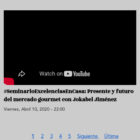
#SeminarioExcelenciasEnCasa: Presente y futuro
del mercado gourmet con Jokabel Jiménez
Viernes, Abril 10, 2020 - 22:00
Paginación
Página actual
Página
Página
Página
Página
Siguiente página
Última página
1
2
3
4
5
Siguiente
Última