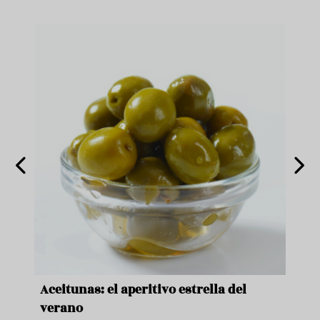
nde a
Aceitunas: el aperitivo estrella del
Sopa
ado
verano
quer