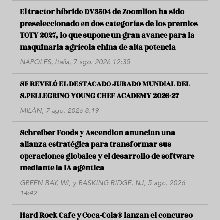
El tractor híbrido DV3504 de Zoomlion ha sido
preseleccionado en dos categorías de los premios
TOTY 2027, lo que supone un gran avance para la
maquinaria agrícola china de alta potencia
NÁPOLES, Italia, 7 ago. 2026 12:35
SE REVELÓ EL DESTACADO JURADO MUNDIAL DEL
S.PELLEGRINO YOUNG CHEF ACADEMY 2026-27
MILÁN, 7 ago. 2026 8:19
Schreiber Foods y Ascendion anuncian una
alianza estratégica para transformar sus
operaciones globales y el desarrollo de software
mediante la IA agéntica
GREEN BAY, WI, y BASKING RIDGE, NJ, 5 ago. 2026
14:42
Hard Rock Cafe y Coca-Cola® lanzan el concurso