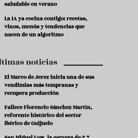
saludable en verano
P
r
La IA ya cocina contigo: recetas,
o
vinos, menús y tendencias que
d
u
nacen de un algoritmo
c
t
o
ltimas noticias
T
r
a
El Marco de Jerez inicia una de sus
d
vendimias más tempranas y
i
c
recupera producción
i
o
Fallece Florencio Sánchez Martín,
n
referente histórico del sector
e
s
ibérico de Guijuelo
R
San Miguel Low, la cerveza de 2,7