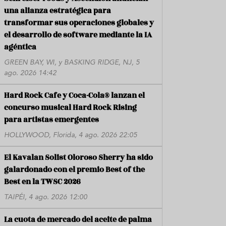
una alianza estratégica para
transformar sus operaciones globales y
el desarrollo de software mediante la IA
agéntica
GREEN BAY, WI, y BASKING RIDGE, NJ, 5
ago. 2026 14:42
Hard Rock Cafe y Coca-Cola® lanzan el
concurso musical Hard Rock Rising
para artistas emergentes
HOLLYWOOD, Florida, 4 ago. 2026 22:05
El Kavalan Solist Oloroso Sherry ha sido
galardonado con el premio Best of the
Best en la TWSC 2026
TAIPÉI, 4 ago. 2026 12:00
La cuota de mercado del aceite de palma