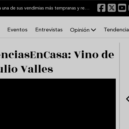
El Marco de Jerez inicia una de sus vendimias más tempranas y recupera producción
Eventos
Entrevistas
Tendencia
Opinión
A
r
nciasEnCasa: Vino de
m
o
ulio Valles
n
í
a
s