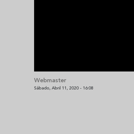
Sopa fría de sandía: el plato
¿Cuál es el
que querrás repetir todo el
Historia y 
verano
auténtica 
Webmaster
Sábado, Abril 11, 2020 - 16:08