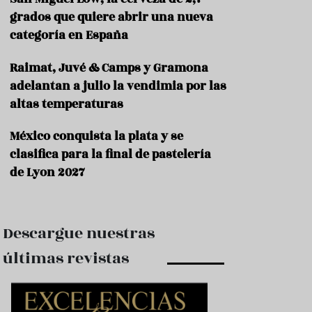
e
s
grados que quiere abrir una nueva
t
categoría en España
a
u
Raimat, Juvé & Camps y Gramona
r
a
adelantan a julio la vendimia por las
n
altas temperaturas
t
e
s
México conquista la plata y se
clasifica para la final de pastelería
F
de Lyon 2027
o
r
m
a
c
Descargue nuestras
i
ó
últimas revistas
n
C
o