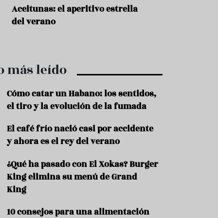
r
t
Aceitunas: el aperitivo estrella
Sopa fría de sand
r
del verano
que querrás repet
o
t
verano
u
r
i
o más leído
s
m
o
Cómo catar un Habano: los sentidos,
R
el tiro y la evolución de la fumada
e
c
El café frío nació casi por accidente
e
y ahora es el rey del verano
t
a
s
¿Qué ha pasado con El Xokas? Burger
King elimina su menú de Grand
S
a
King
l
u
10 consejos para una alimentación
d