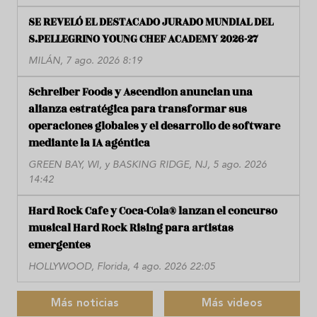
SE REVELÓ EL DESTACADO JURADO MUNDIAL DEL
S.PELLEGRINO YOUNG CHEF ACADEMY 2026-27
MILÁN, 7 ago. 2026 8:19
Schreiber Foods y Ascendion anuncian una
alianza estratégica para transformar sus
operaciones globales y el desarrollo de software
mediante la IA agéntica
GREEN BAY, WI, y BASKING RIDGE, NJ, 5 ago. 2026
14:42
Hard Rock Cafe y Coca-Cola® lanzan el concurso
musical Hard Rock Rising para artistas
emergentes
HOLLYWOOD, Florida, 4 ago. 2026 22:05
Más noticias
Más videos