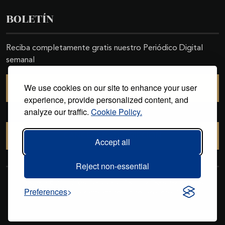
BOLETÍN
Reciba completamente gratis nuestro Periódico Digital
semanal
We use cookies on our site to enhance your user
SUSCRIBIRSE
experience, provide personalized content, and
analyze our traffic.
Cookie Policy.
CANCELAR SUSCRIPCIÓN
Accept all
Reject non-essential
Copyright © 2011-2026. Excelencias Gourmet. Todos los derechos
Preferences
reservados. Desarrollado por
Grupo Excelencias
.