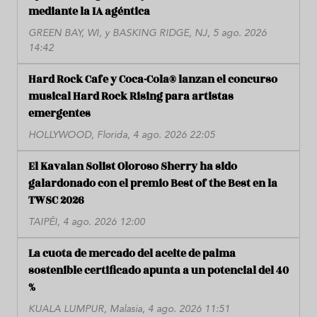
mediante la IA agéntica
GREEN BAY, WI, y BASKING RIDGE, NJ, 5 ago. 2026
14:42
Hard Rock Cafe y Coca-Cola® lanzan el concurso
musical Hard Rock Rising para artistas
emergentes
HOLLYWOOD, Florida, 4 ago. 2026 22:05
El Kavalan Solist Oloroso Sherry ha sido
galardonado con el premio Best of the Best en la
TWSC 2026
TAIPÉI, 4 ago. 2026 12:00
La cuota de mercado del aceite de palma
sostenible certificado apunta a un potencial del 40
%
KUALA LUMPUR, Malasia, 4 ago. 2026 11:51