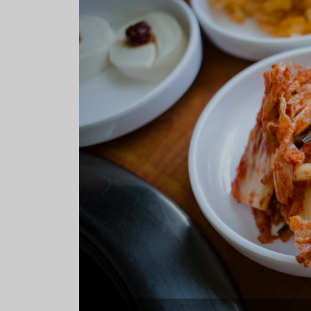
Aceitunas: el aperitivo estrella
Sopa fría d
del verano
que querrás
verano