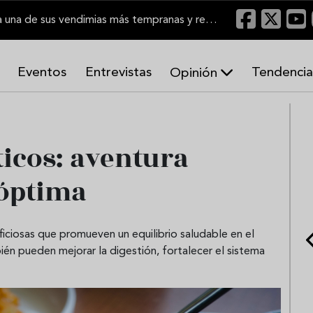
El Marco de Jerez inicia una de sus vendimias más tempranas y recupera producción
Eventos
Entrevistas
Tendencia
Opinión
A
r
m
o
icos: aventura
n
í
 óptima
a
s
iciosas que promueven un equilibrio saludable en el
bién pueden mejorar la digestión, fortalecer el sistema