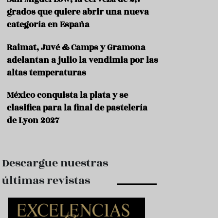
e
s
grados que quiere abrir una nueva
t
categoría en España
a
u
Raimat, Juvé & Camps y Gramona
r
a
adelantan a julio la vendimia por las
n
altas temperaturas
t
e
s
México conquista la plata y se
clasifica para la final de pastelería
F
de Lyon 2027
o
r
m
a
c
Descargue nuestras
i
ó
últimas revistas
n
C
o