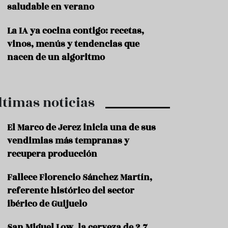
saludable en verano
P
r
La IA ya cocina contigo: recetas,
o
vinos, menús y tendencias que
d
u
nacen de un algoritmo
c
t
o
ltimas noticias
T
r
a
El Marco de Jerez inicia una de sus
d
vendimias más tempranas y
i
c
recupera producción
i
o
Fallece Florencio Sánchez Martín,
n
referente histórico del sector
e
s
ibérico de Guijuelo
R
San Miguel Low, la cerveza de 2,7