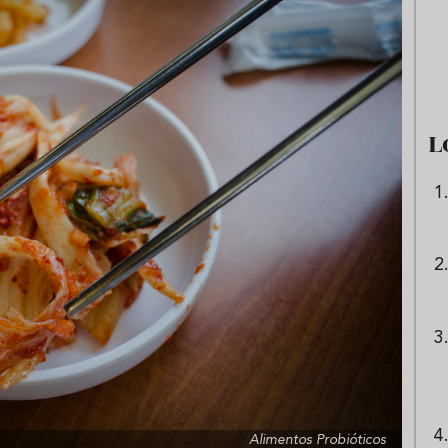
e sandía: el plato
Cinco cremas frías de verdura
 repetir todo el
que querrás repetir todo agost
L
Alimentos Probióticos