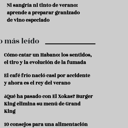
r
t
s
Ni sangría ni tinto de verano:
Aceitunas: el ape
r
o
aprende a preparar granizado
del verano
o
t
de vino especiado
u
r
i
o más leído
s
m
o
Cómo catar un Habano: los sentidos,
R
el tiro y la evolución de la fumada
e
c
El café frío nació casi por accidente
e
y ahora es el rey del verano
t
a
s
¿Qué ha pasado con El Xokas? Burger
King elimina su menú de Grand
S
a
King
l
u
10 consejos para una alimentación
d