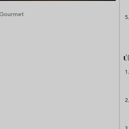
 Gourmet
Ú