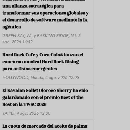
una alianza estratégica para
transformar sus operaciones globales y
el desarrollo de software mediante la IA
agéntica
GREEN BAY, WI, y BASKING RIDGE, NJ, 5
ago. 2026 14:42
Hard Rock Cafe y Coca-Cola® lanzan el
concurso musical Hard Rock Rising
para artistas emergentes
HOLLYWOOD, Florida, 4 ago. 2026 22:05
El Kavalan Solist Oloroso Sherry ha sido
galardonado con el premio Best of the
Best en la TWSC 2026
TAIPÉI, 4 ago. 2026 12:00
La cuota de mercado del aceite de palma