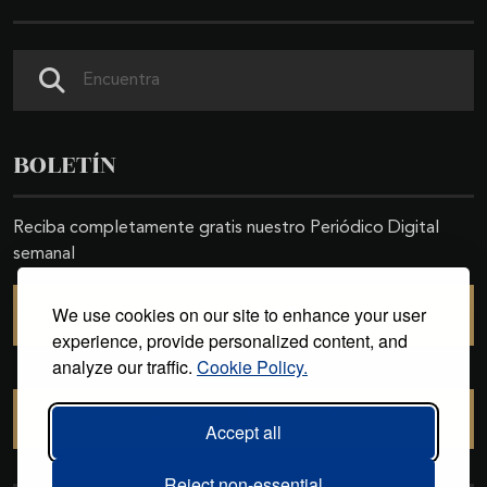
Buscar
BOLETÍN
Reciba completamente gratis nuestro Periódico Digital
semanal
We use cookies on our site to enhance your user
SUSCRIBIRSE
experience, provide personalized content, and
analyze our traffic.
Cookie Policy.
CANCELAR SUSCRIPCIÓN
Accept all
Reject non-essential