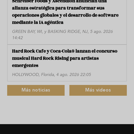
Schreiber Foods y Ascendion anuncian una
alianza estratégica para transformar sus
operaciones globales y el desarrollo de software
mediante la IA agéntica
GREEN BAY, WI, y BASKING RIDGE, NJ, 5 ago. 2026
14:42
Hard Rock Cafe y Coca-Cola® lanzan el concurso
musical Hard Rock Rising para artistas
emergentes
HOLLYWOOD, Florida, 4 ago. 2026 22:05
Más noticias
Más videos