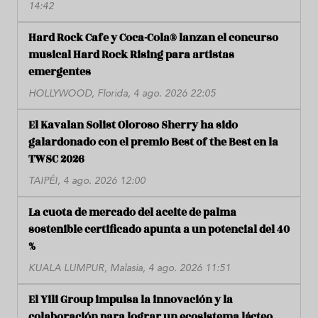
14:42
Hard Rock Cafe y Coca-Cola® lanzan el concurso
musical Hard Rock Rising para artistas
emergentes
HOLLYWOOD, Florida, 4 ago. 2026 22:05
El Kavalan Solist Oloroso Sherry ha sido
galardonado con el premio Best of the Best en la
TWSC 2026
TAIPÉI, 4 ago. 2026 12:00
La cuota de mercado del aceite de palma
sostenible certificado apunta a un potencial del 40
%
KUALA LUMPUR, Malasia, 4 ago. 2026 11:51
El Yili Group impulsa la innovación y la
colaboración para lograr un ecosistema lácteo