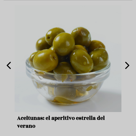
nde a
Aceitunas: el aperitivo estrella del
Sopa
ado
verano
quer