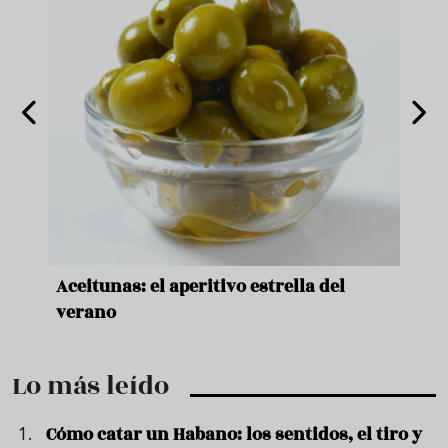
nde a
Aceitunas: el aperitivo estrella del
Sopa
ado
verano
quer
Lo más leído
Cómo catar un Habano: los sentidos, el tiro y