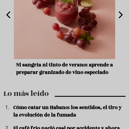
e
Ni sangría ni tinto de verano: aprende a
Acei
preparar granizado de vino especiado
vera
Lo más leído
Cómo catar un Habano: los sentidos, el tiro y
la evolución de la fumada
El café frío nació casi por accidente y ahora