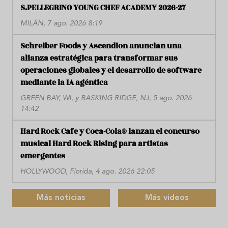
S.PELLEGRINO YOUNG CHEF ACADEMY 2026-27
MILÁN, 7 ago. 2026 8:19
Schreiber Foods y Ascendion anuncian una
alianza estratégica para transformar sus
operaciones globales y el desarrollo de software
mediante la IA agéntica
GREEN BAY, WI, y BASKING RIDGE, NJ, 5 ago. 2026
14:42
Hard Rock Cafe y Coca-Cola® lanzan el concurso
musical Hard Rock Rising para artistas
emergentes
HOLLYWOOD, Florida, 4 ago. 2026 22:05
Más noticias
Más videos