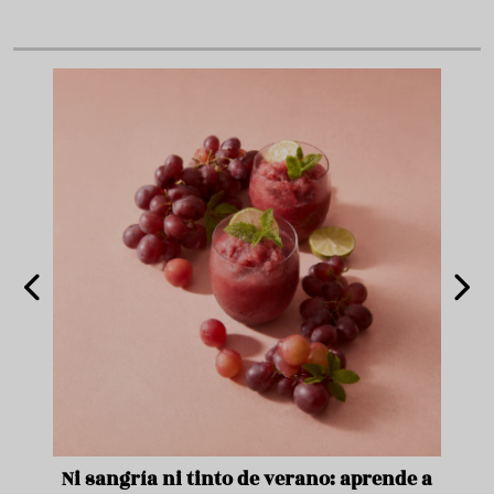
e
Ni sangría ni tinto de verano: aprende a
Acei