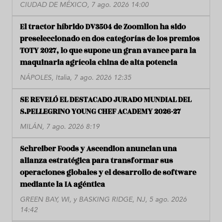
CIUDAD DE MÉXICO, 7 ago. 2026 14:00
El tractor híbrido DV3504 de Zoomlion ha sido
preseleccionado en dos categorías de los premios
TOTY 2027, lo que supone un gran avance para la
maquinaria agrícola china de alta potencia
NÁPOLES, Italia, 7 ago. 2026 12:35
SE REVELÓ EL DESTACADO JURADO MUNDIAL DEL
S.PELLEGRINO YOUNG CHEF ACADEMY 2026-27
MILÁN, 7 ago. 2026 8:19
Schreiber Foods y Ascendion anuncian una
alianza estratégica para transformar sus
operaciones globales y el desarrollo de software
mediante la IA agéntica
GREEN BAY, WI, y BASKING RIDGE, NJ, 5 ago. 2026
14:42