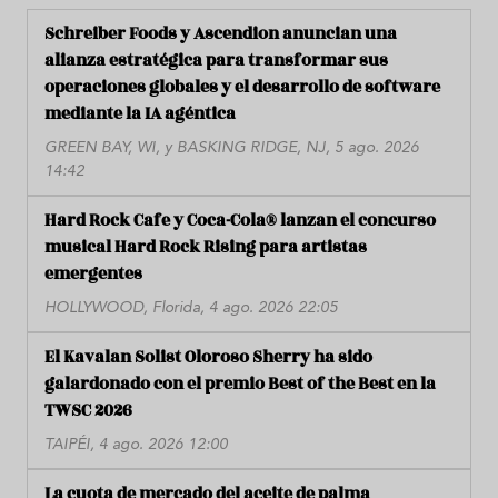
Schreiber Foods y Ascendion anuncian una
alianza estratégica para transformar sus
operaciones globales y el desarrollo de software
mediante la IA agéntica
GREEN BAY, WI, y BASKING RIDGE, NJ, 5 ago. 2026
14:42
Hard Rock Cafe y Coca-Cola® lanzan el concurso
musical Hard Rock Rising para artistas
emergentes
HOLLYWOOD, Florida, 4 ago. 2026 22:05
El Kavalan Solist Oloroso Sherry ha sido
galardonado con el premio Best of the Best en la
TWSC 2026
TAIPÉI, 4 ago. 2026 12:00
La cuota de mercado del aceite de palma