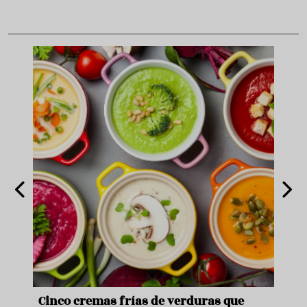
de
Cinco cremas frías de verduras que
Ni s