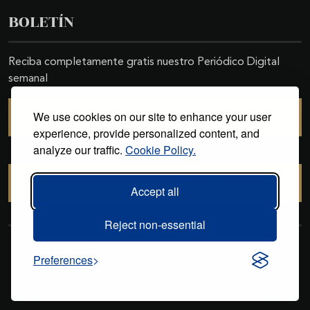
BOLETÍN
Reciba completamente gratis nuestro Periódico Digital
semanal
We use cookies on our site to enhance your user
SUSCRIBIRSE
experience, provide personalized content, and
analyze our traffic.
Cookie Policy.
CANCELAR SUSCRIPCIÓN
Accept all
Reject non-essential
Copyright © 2011-2026. Excelencias Gourmet. Todos los derechos
Preferences
reservados. Desarrollado por
Grupo Excelencias
.