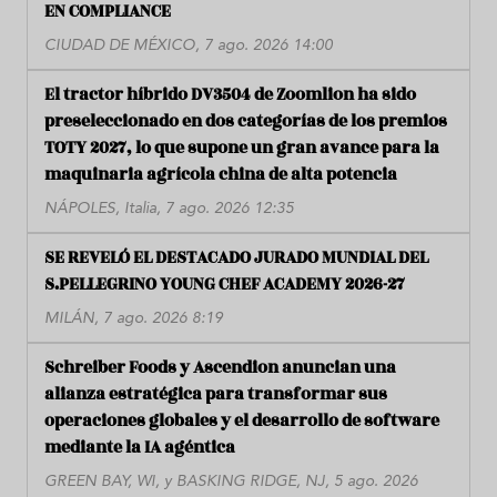
EN COMPLIANCE
CIUDAD DE MÉXICO, 7 ago. 2026 14:00
El tractor híbrido DV3504 de Zoomlion ha sido
preseleccionado en dos categorías de los premios
TOTY 2027, lo que supone un gran avance para la
maquinaria agrícola china de alta potencia
NÁPOLES, Italia, 7 ago. 2026 12:35
SE REVELÓ EL DESTACADO JURADO MUNDIAL DEL
S.PELLEGRINO YOUNG CHEF ACADEMY 2026-27
MILÁN, 7 ago. 2026 8:19
Schreiber Foods y Ascendion anuncian una
alianza estratégica para transformar sus
operaciones globales y el desarrollo de software
mediante la IA agéntica
GREEN BAY, WI, y BASKING RIDGE, NJ, 5 ago. 2026