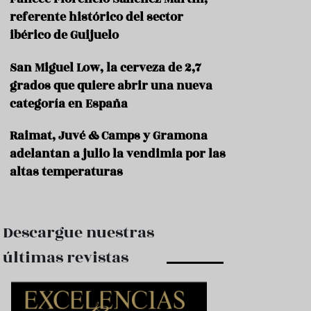
e
s
referente histórico del sector
t
ibérico de Guijuelo
a
u
San Miguel Low, la cerveza de 2,7
r
a
grados que quiere abrir una nueva
n
categoría en España
t
e
s
Raimat, Juvé & Camps y Gramona
adelantan a julio la vendimia por las
F
altas temperaturas
o
r
m
a
c
Descargue nuestras
i
ó
últimas revistas
n
C
o