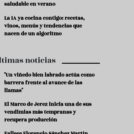
saludable en verano
P
r
La IA ya cocina contigo: recetas,
o
vinos, menús y tendencias que
d
u
nacen de un algoritmo
c
t
o
ltimas noticias
T
r
a
"Un viñedo bien labrado actúa como
d
barrera frente al avance de las
i
c
llamas"
i
o
El Marco de Jerez inicia una de sus
n
vendimias más tempranas y
e
s
recupera producción
R
Fallece Florencio Sánchez Martín,