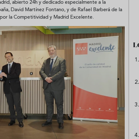
drid, abierto 24h y dedicado especialmente a la
e sandía: el plato
Cinco cremas frías de verdura
aña, David Martínez Fontano, y de Rafael Barberá de la
 repetir todo el
que querrás repetir todo agost
 por la Competitividad y Madrid Excelente.
L