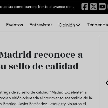
"Un viñedo bien labrado actúa como barrera frente al avance de las llamas"
Eventos
Entrevistas
Tendencia
Opinión
A
r
m
o
Madrid reconoce a
n
í
 sello de calidad
a
s
trega de su sello de calidad “Madrid Excelente” a
egia y visión orientada al crecimiento sostenible de la
y Empleo, Javier Fernández-Lasquetty, visitaron el