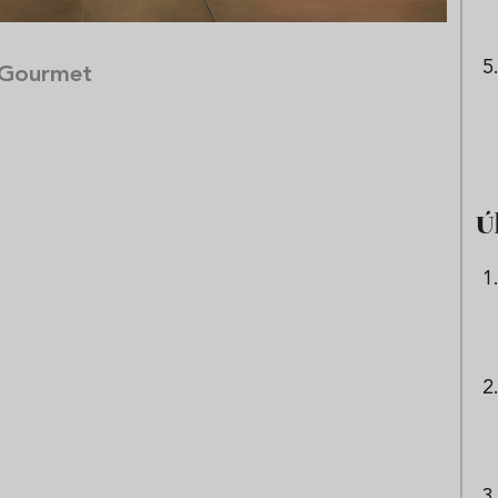
 Gourmet
Ú