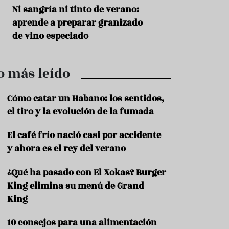
r
t
s
Ni sangría ni tinto de verano:
Aceitunas: el ape
r
o
aprende a preparar granizado
del verano
o
t
de vino especiado
u
r
i
o más leído
s
m
o
Cómo catar un Habano: los sentidos,
R
el tiro y la evolución de la fumada
e
c
El café frío nació casi por accidente
e
y ahora es el rey del verano
t
a
s
¿Qué ha pasado con El Xokas? Burger
King elimina su menú de Grand
S
a
King
l
u
10 consejos para una alimentación
d