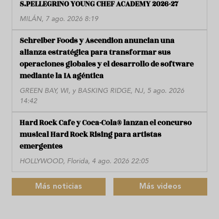
S.PELLEGRINO YOUNG CHEF ACADEMY 2026-27
MILÁN, 7 ago. 2026 8:19
Schreiber Foods y Ascendion anuncian una
alianza estratégica para transformar sus
operaciones globales y el desarrollo de software
mediante la IA agéntica
GREEN BAY, WI, y BASKING RIDGE, NJ, 5 ago. 2026
14:42
Hard Rock Cafe y Coca-Cola® lanzan el concurso
musical Hard Rock Rising para artistas
emergentes
HOLLYWOOD, Florida, 4 ago. 2026 22:05
Más noticias
Más videos