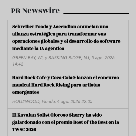
PR Newswire
Schreiber Foods y Ascendion anuncian una
alianza estratégica para transformar sus
operaciones globales y el desarrollo de software
mediante la IA agéntica
GREEN BAY, WI, y BASKING RIDGE, NJ, 5 ago. 2026
14:42
Hard Rock Cafe y Coca-Cola® lanzan el concurso
musical Hard Rock Rising para artistas
emergentes
HOLLYWOOD, Florida, 4 ago. 2026 22:05
El Kavalan Solist Oloroso Sherry ha sido
galardonado con el premio Best of the Best en la
TWSC 2026