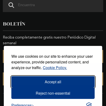
Buscar
BOLETÍN
Reciba completamente gratis nuestro Periódico Digital
semanal
We use cookies on our site to enhance your user
SUSCRIBIRSE
experience, provide personalized content, and
analyze our traffic.
Cookie Policy.
CANCELAR SUSCRIPCIÓN
Accept all
Reject non-essential
Copyright © 2011-2026. Excelencias Gourmet. Todos los derechos
Preferences
reservados. Desarrollado por
Grupo Excelencias
.