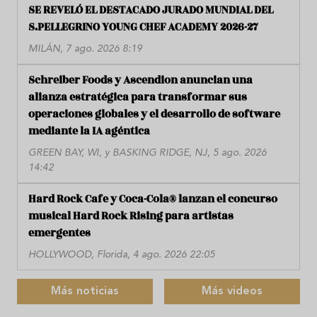
SE REVELÓ EL DESTACADO JURADO MUNDIAL DEL
S.PELLEGRINO YOUNG CHEF ACADEMY 2026-27
MILÁN, 7 ago. 2026 8:19
Schreiber Foods y Ascendion anuncian una
alianza estratégica para transformar sus
operaciones globales y el desarrollo de software
mediante la IA agéntica
GREEN BAY, WI, y BASKING RIDGE, NJ, 5 ago. 2026
14:42
Hard Rock Cafe y Coca-Cola® lanzan el concurso
musical Hard Rock Rising para artistas
emergentes
HOLLYWOOD, Florida, 4 ago. 2026 22:05
Más noticias
Más videos