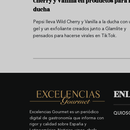
Cherry y Vanilla en productos para 
ducha
Pepsi lleva Wild Cherry y Vanilla a la ducha con 
gel y un exfoliante creados junto a Glamlite y
pensados para hacerse virales en TikTok.
ENL
Excelencias Gourmet es un periódico
QUIOS
digital de gastronomía que informa con
rigor y calidad sobre España y