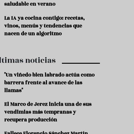
saludable en verano
P
r
La IA ya cocina contigo: recetas,
o
vinos, menús y tendencias que
d
u
nacen de un algoritmo
c
t
o
ltimas noticias
T
r
a
"Un viñedo bien labrado actúa como
d
barrera frente al avance de las
i
c
llamas"
i
o
El Marco de Jerez inicia una de sus
n
vendimias más tempranas y
e
s
recupera producción
R
Fallece Florencio Sánchez Martín,