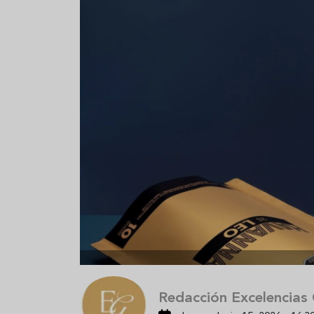
Aceitunas: el aperitivo estrella
Sopa fría d
del verano
que querrás
verano
Redacción Excelencias