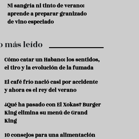
r
t
s
Ni sangría ni tinto de verano:
Aceitunas: el ape
r
o
aprende a preparar granizado
del verano
o
t
de vino especiado
u
r
i
o más leído
s
m
o
Cómo catar un Habano: los sentidos,
R
el tiro y la evolución de la fumada
e
c
El café frío nació casi por accidente
e
y ahora es el rey del verano
t
a
s
¿Qué ha pasado con El Xokas? Burger
King elimina su menú de Grand
S
a
King
l
u
10 consejos para una alimentación
d