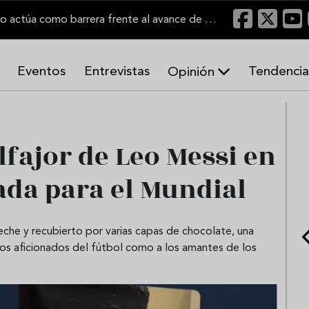
"Un viñedo bien labrado actúa como barrera frente al avance de las llamas"
Eventos
Entrevistas
Tendencia
Opinión
A
r
m
o
lfajor de Leo Messi en
n
í
ada para el Mundial
a
s
leche y recubierto por varias capas de chocolate, una
los aficionados del fútbol como a los amantes de los