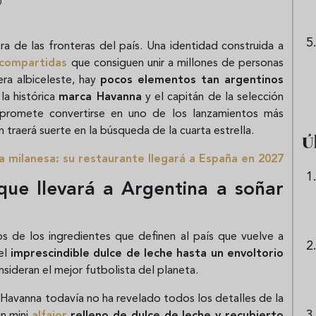
0
a de las fronteras del país. Una identidad construida a
 compartidas
que consiguen unir a millones de personas
ra albiceleste, hay
pocos elementos tan argentinos
 la histórica
marca Havanna
y el capitán de la selección
 promete convertirse en uno de los lanzamientos más
traerá suerte en la búsqueda de la cuarta estrella.
Ú
a milanesa: su restaurante llegará a España en 2027
que llevará a Argentina a soñar
 de los ingredientes que definen al país que vuelve a
el
imprescindible dulce de leche hasta un envoltorio
ideran el mejor futbolista del planeta.
Havanna todavía no ha revelado todos los detalles de la
un mini
alfajor
relleno de dulce de leche y recubierto