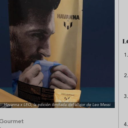
e sandía: el plato
Cinco cremas frías de verdura
 repetir todo el
que querrás repetir todo agost
L
Havanna x LEO, la edición ilimitada del alfajor de Leo Messi
 Gourmet