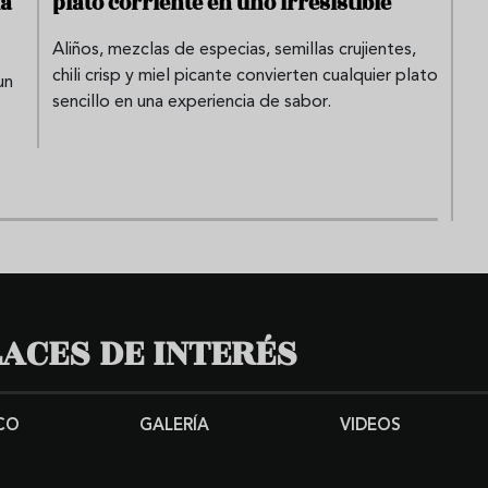
la
plato corriente en uno irresistible
Aliños, mezclas de especias, semillas crujientes,
chili crisp y miel picante convierten cualquier plato
un
sencillo en una experiencia de sabor.
ACES DE INTERÉS
CO
GALERÍA
VIDEOS