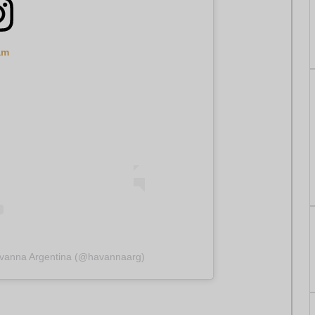
am
avanna Argentina (@havannaarg)