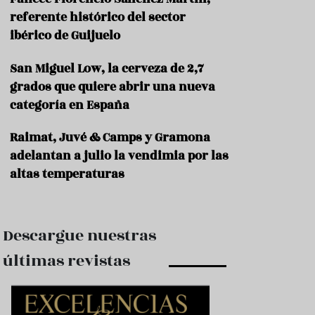
e
s
referente histórico del sector
t
ibérico de Guijuelo
a
u
San Miguel Low, la cerveza de 2,7
r
a
grados que quiere abrir una nueva
n
categoría en España
t
e
s
Raimat, Juvé & Camps y Gramona
adelantan a julio la vendimia por las
F
altas temperaturas
o
r
m
a
c
Descargue nuestras
i
ó
últimas revistas
n
C
o