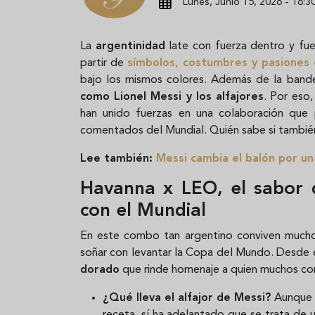
Lunes, Junio 15, 2026 - 16:3
La
argentinidad
late con fuerza dentro y fuer
partir de
símbolos, costumbres y pasiones
bajo los mismos colores. Además de la bande
como Lionel Messi y los alfajores
. Por eso,
han unido fuerzas en una colaboración que
comentados del Mundial. Quién sabe si también 
Lee también:
Messi cambia el balón por un
Havanna x LEO, el sabor 
con el Mundial
En este combo tan argentino conviven muchos
soñar con levantar la Copa del Mundo. Desde 
dorado
que rinde homenaje a quien muchos cons
¿Qué lleva el alfajor de Messi?
Aunque 
receta, sí ha adelantado que se trata de 