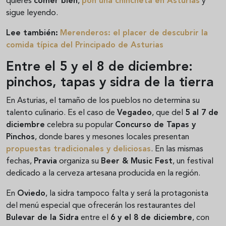
quieres
comer bien
,
pon una chincheta en Asturias
y
sigue leyendo.
Lee también:
Merenderos: el placer de descubrir la
comida típica del Principado de Asturias
Entre el 5 y el 8 de diciembre:
pinchos, tapas y sidra de la tierra
En Asturias, el tamaño de los pueblos no determina su
talento culinario. Es el caso de
Vegadeo
, que del
5 al 7 de
diciembre
celebra su popular
Concurso de Tapas y
Pinchos
, donde bares y mesones locales presentan
propuestas tradicionales y deliciosas
. En las mismas
fechas,
Pravia
organiza su
Beer & Music Fest
, un festival
dedicado a la cerveza artesana producida en la región.
En
Oviedo
, la sidra tampoco falta y será la protagonista
del menú especial que ofrecerán los restaurantes del
Bulevar de la Sidra
entre el
6 y el 8 de diciembre
, con