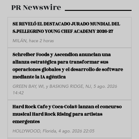
PR Newswire
SE REVELÓ EL DESTACADO JURADO MUNDIAL DEL
S.PELLEGRINO YOUNG CHEF ACADEMY 2026-27
MILÁN, hace 2 horas
Schreiber Foods y Ascendion anuncian una
alianza estratégica para transformar sus
operaciones globales y el desarrollo de software
mediante la IA agéntica
GREEN BAY, WI, y BASKING RIDGE, NJ, 5 ago. 2026
14:42
Hard Rock Cafe y Coca-Cola® lanzan el concurso
musical Hard Rock Rising para artistas
emergentes
HOLLYWOOD, Florida, 4 ago. 2026 22:05