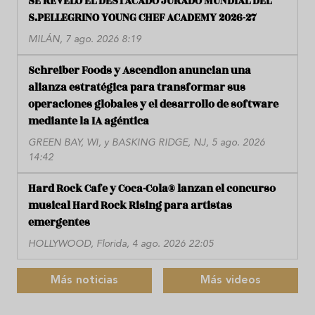
SE REVELÓ EL DESTACADO JURADO MUNDIAL DEL
S.PELLEGRINO YOUNG CHEF ACADEMY 2026-27
MILÁN, 7 ago. 2026 8:19
Schreiber Foods y Ascendion anuncian una
alianza estratégica para transformar sus
operaciones globales y el desarrollo de software
mediante la IA agéntica
GREEN BAY, WI, y BASKING RIDGE, NJ, 5 ago. 2026
14:42
Hard Rock Cafe y Coca-Cola® lanzan el concurso
musical Hard Rock Rising para artistas
emergentes
HOLLYWOOD, Florida, 4 ago. 2026 22:05
Más noticias
Más videos