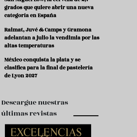
e
s
grados que quiere abrir una nueva
t
categoría en España
a
u
Raimat, Juvé & Camps y Gramona
r
a
adelantan a julio la vendimia por las
n
altas temperaturas
t
e
s
México conquista la plata y se
clasifica para la final de pastelería
F
de Lyon 2027
o
r
m
a
c
Descargue nuestras
i
ó
últimas revistas
n
C
o