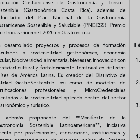
ociación Costarricense de Gastronomía y Turismo
e sandía: el plato
Cinco cremas frías de verdura
ostenible (Gastronómica Costa Rica), además de
 repetir todo el
que querrás repetir todo agost
ofundador del Plan Nacional de la Gastronomía
starricense Sostenible y Saludable (PNGCSS). Premio
celencias Gourmet 2020 en Gastronomía.
L
 desarrollado proyectos y procesos de formación
nculados a sostenibilidad gastronómica, economía
rcular, biodiversidad alimentaria, bienestar, innovación con
entidad cultural y fortalecimiento territorial en distintos
íses de América Latina. Es creador del Distintivo de
alidad GastroSostenible, así como de modelos de
rtificaciones profesionales y MicroCredenciales
ientadas a la sostenibilidad aplicada dentro del sector
stronómico y turístico.
s además proponente del **Manifiesto de la
stronomía Sostenible Latinoamericana**, iniciativa
scrita por profesionales, asociaciones, instituciones y