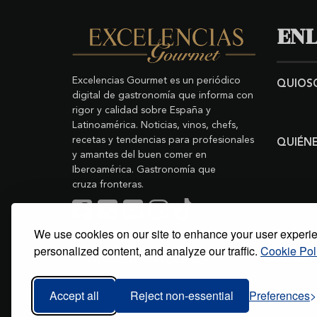
ENL
Excelencias Gourmet es un periódico
QUIOS
digital de gastronomía que informa con
rigor y calidad sobre España y
Latinoamérica. Noticias, vinos, chefs,
recetas y tendencias para profesionales
QUIÉN
y amantes del buen comer en
Iberoamérica. Gastronomía que
cruza fronteras.
We use cookies on our site to enhance your user experi
Buscar
Copyright © 2011-2026 Excelencias Gourmet.
personalized content, and analyze our traffic.
Cookie Pol
Todos los derechos reservados.
Desarrollado por
Grupo Excelencias
.
Accept all
Reject non-essential
Preferences