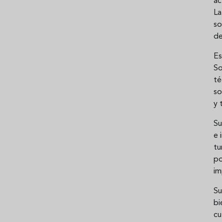
ac
La
so
de
Es
So
t
so
y 
Su
e 
t
p
im
S
bi
cu