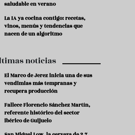
saludable en verano
P
r
La IA ya cocina contigo: recetas,
o
vinos, menús y tendencias que
d
u
nacen de un algoritmo
c
t
o
ltimas noticias
T
r
a
El Marco de Jerez inicia una de sus
d
vendimias más tempranas y
i
c
recupera producción
i
o
Fallece Florencio Sánchez Martín,
n
referente histórico del sector
e
s
ibérico de Guijuelo
R
San Miguel Low, la cerveza de 2,7