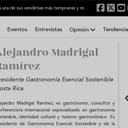
El Marco de Jerez inicia una de sus vendimias más tempranas y recupera producción
Eventos
Entrevistas
Tendencia
Opinión
A
Alejandro Madrigal
r
m
o
Ramírez
n
í
a
residente Gastronomía Esencial Sostenible
s
osta Rica
ejandro Madrigal Ramírez, es gastrónomo, consultor y
nferencista internacional especializado en gastronomía
stenible, identidad cultural y turismo gastronómico. Es
esidente de Gastronomía Esencial Sostenible y de la