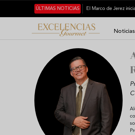
Pasar al contenido principal
ÚLTIMAS NOTICIAS
Noticias
P
C
Al
co
so
Pr