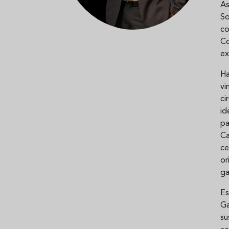
As
Aceitunas: el aperitivo estrella
Sopa fría d
S
del verano
que querrás
c
verano
Co
ex
Ha
vi
ci
id
pa
C
ce
or
ga
E
Ga
su