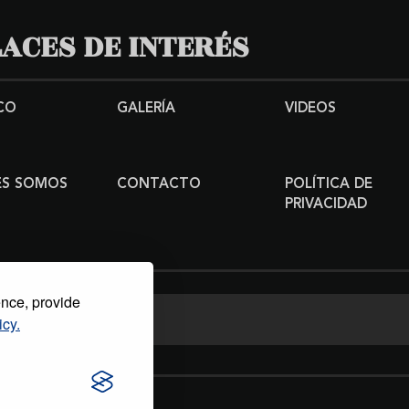
ACES DE INTERÉS
CO
GALERÍA
VIDEOS
ES SOMOS
CONTACTO
POLÍTICA DE
PRIVACIDAD
ence, provide
icy.