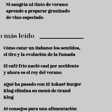
r
t
s
Ni sangría ni tinto de verano:
Aceitunas: el ape
r
o
aprende a preparar granizado
del verano
o
t
de vino especiado
u
r
i
o más leído
s
m
o
Cómo catar un Habano: los sentidos,
R
el tiro y la evolución de la fumada
e
c
El café frío nació casi por accidente
e
y ahora es el rey del verano
t
a
s
¿Qué ha pasado con El Xokas? Burger
King elimina su menú de Grand
S
a
King
l
u
10 consejos para una alimentación
d