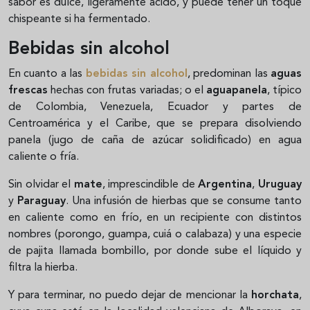
sabor es dulce, ligeramente ácido, y puede tener un toque
chispeante si ha fermentado.
Bebidas sin alcohol
En cuanto a las
bebidas sin alcohol
, predominan las
aguas
frescas
hechas con frutas variadas; o el
aguapanela
, típico
de Colombia, Venezuela, Ecuador y partes de
Centroamérica y el Caribe, que se prepara disolviendo
panela (jugo de caña de azúcar solidificado) en agua
caliente o fría.
Sin olvidar el
mate
, imprescindible de
Argentina
,
Uruguay
y
Paraguay
. Una infusión de hierbas que se consume tanto
en caliente como en frío, en un recipiente con distintos
nombres (porongo, guampa, cuiá o calabaza) y una especie
de pajita llamada bombillo, por donde sube el líquido y
filtra la hierba.
Y para terminar, no puedo dejar de mencionar la
horchata
,