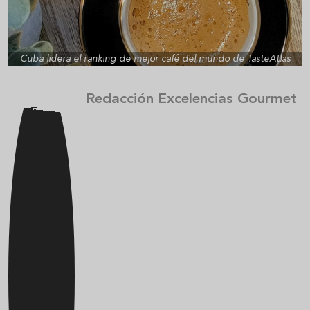
Cuba lidera el ranking de mejor café del mundo de TasteAtlas
Redacción Excelencias Gourmet