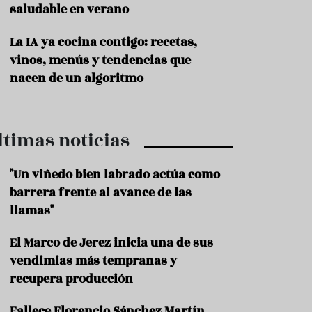
saludable en verano
P
r
La IA ya cocina contigo: recetas,
o
vinos, menús y tendencias que
d
u
nacen de un algoritmo
c
t
o
ltimas noticias
T
r
a
"Un viñedo bien labrado actúa como
d
barrera frente al avance de las
i
c
llamas"
i
o
El Marco de Jerez inicia una de sus
n
vendimias más tempranas y
e
s
recupera producción
R
Fallece Florencio Sánchez Martín,