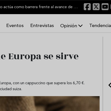
"Un viñedo bien labrado actúa como barrera frente al avance de las llamas"
Eventos
Entrevistas
Tendencia
Opinión
A
r
m
o
de Europa se sirve
n
í
a
s
Europa, con un cappuccino que supera los 6,70 €.
 ciudad suiza.