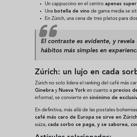
Un cappuccino en el centro
apenas supera
Una
botella de vino
de gama media se sit
En Zúrich, una cena de tres platos para d
El contraste es evidente, y revela
hábitos más simples en experienci
Zúrich: un lujo en cada sor
Zúrich no solo lidera el ranking del café más c
Ginebra
y
Nueva York
en cuanto a
precios d
informal, se convierte en
sinónimo de exclusi
En definitiva, más allá de las postales bohemia
café más caro de Europa se sirve en Zúric
suiza,
cada sorbo se paga, y se saborea, co