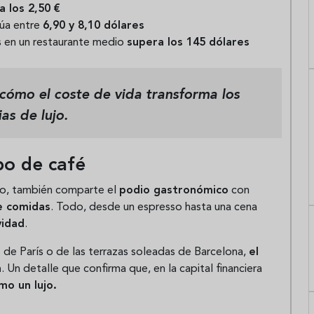
 los 2,50 €
úa entre
6,90 y 8,10 dólares
os en un restaurante medio
supera los 145 dólares
 cómo el coste de vida transforma los
as de lujo.
bo de café
aro, también comparte el
podio gastronómico
con
e comidas
. Todo, desde un espresso hasta una cena
vidad
.
s de París o de las terrazas soleadas de Barcelona,
el
h
. Un detalle que confirma que, en la capital financiera
mo un lujo.