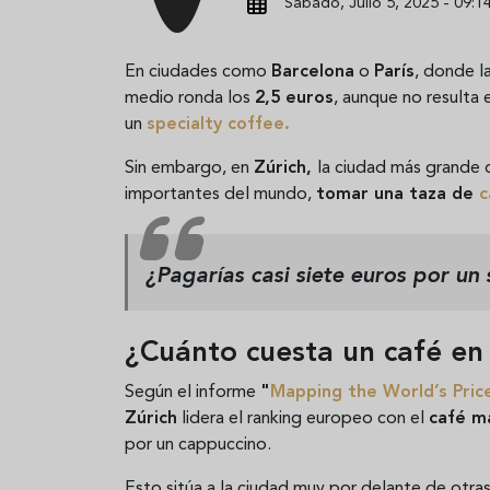
Sábado, Julio 5, 2025 - 09:1
En ciudades como
Barcelona
o
París
, donde la
medio ronda los
2,5 euros
, aunque no resulta
un
specialty coffee
.
Sin embargo, en
Zúrich,
la ciudad más grande
importantes del mundo,
tomar una taza de
c
¿Pagarías casi
siete euros por un
¿Cuánto cuesta un café en
Según el informe
"
Mapping the World’s Pric
Zúrich
lidera el ranking europeo con el
café má
por un cappuccino.
Esto sitúa a la ciudad muy por delante de otra