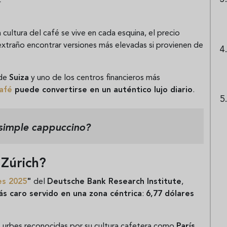
4
 cultura del café se vive en cada esquina, el precio
 extraño encontrar versiones más elevadas si provienen de
 de
Suiza
y uno de los centros financieros más
afé
puede convertirse en un auténtico lujo diario
.
 simple cappuccino
?
 Zúrich?
es 2025
"
del
Deutsche Bank Research Institute
,
s caro servido en una zona céntrica
:
6,77 dólares
s urbes reconocidas por su cultura cafetera como
París
,