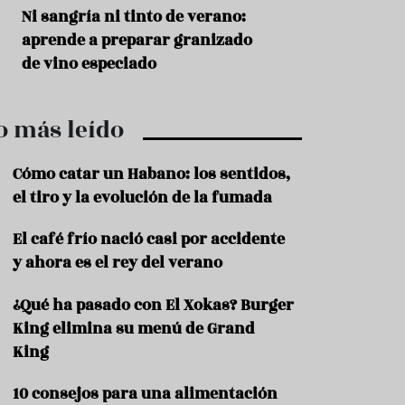
r
t
s
Ni sangría ni tinto de verano:
Aceitunas: el ape
r
o
aprende a preparar granizado
del verano
o
t
de vino especiado
u
r
i
o más leído
s
m
o
Cómo catar un Habano: los sentidos,
R
el tiro y la evolución de la fumada
e
c
El café frío nació casi por accidente
e
y ahora es el rey del verano
t
a
s
¿Qué ha pasado con El Xokas? Burger
King elimina su menú de Grand
S
a
King
l
u
10 consejos para una alimentación
d