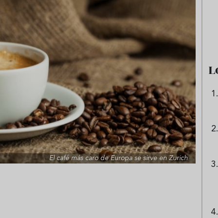
e sandía: el plato
Cinco cremas frías de verdura
 repetir todo el
que querrás repetir todo agost
L
El café más caro de Europa se sirve en Zurich