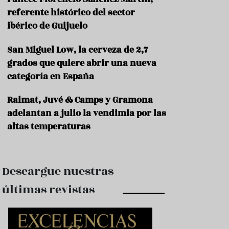
e
s
referente histórico del sector
t
ibérico de Guijuelo
a
u
San Miguel Low, la cerveza de 2,7
r
a
grados que quiere abrir una nueva
n
categoría en España
t
e
s
Raimat, Juvé & Camps y Gramona
adelantan a julio la vendimia por las
F
altas temperaturas
o
r
m
a
c
Descargue nuestras
i
ó
últimas revistas
n
C
o