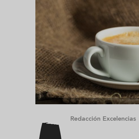
Aceitunas: el aperitivo estrella
Sopa fría d
del verano
que querrás
verano
Redacción Excelencias