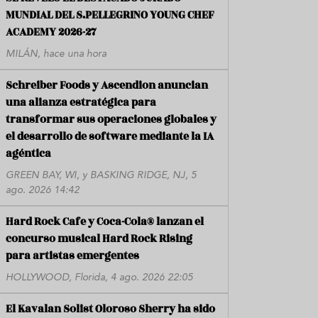
MUNDIAL DEL S.PELLEGRINO YOUNG CHEF
ACADEMY 2026-27
MILÁN, hace una hora
Schreiber Foods y Ascendion anuncian
una alianza estratégica para
transformar sus operaciones globales y
el desarrollo de software mediante la IA
agéntica
GREEN BAY, WI, y BASKING RIDGE, NJ, 5
ago. 2026 14:42
Hard Rock Cafe y Coca-Cola® lanzan el
concurso musical Hard Rock Rising
para artistas emergentes
HOLLYWOOD, Florida, 4 ago. 2026 22:05
El Kavalan Solist Oloroso Sherry ha sido