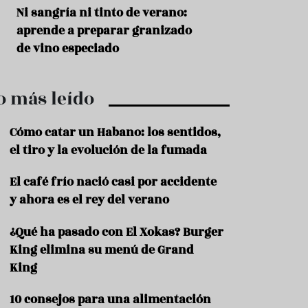
r
t
s
Ni sangría ni tinto de verano:
Aceitunas: el ape
r
o
aprende a preparar granizado
del verano
o
t
de vino especiado
u
r
i
o más leído
s
m
o
Cómo catar un Habano: los sentidos,
R
el tiro y la evolución de la fumada
e
c
El café frío nació casi por accidente
e
y ahora es el rey del verano
t
a
s
¿Qué ha pasado con El Xokas? Burger
King elimina su menú de Grand
S
a
King
l
u
10 consejos para una alimentación
d