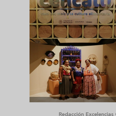
Aceitunas: el aperitivo estrella
Sopa fría d
del verano
que querrás
verano
Redacción Excelencias