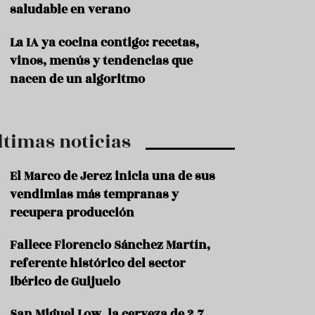
saludable en verano
P
r
La IA ya cocina contigo: recetas,
o
vinos, menús y tendencias que
d
u
nacen de un algoritmo
c
t
o
ltimas noticias
T
r
a
El Marco de Jerez inicia una de sus
d
vendimias más tempranas y
i
c
recupera producción
i
o
Fallece Florencio Sánchez Martín,
n
referente histórico del sector
e
s
ibérico de Guijuelo
R
San Miguel Low, la cerveza de 2,7