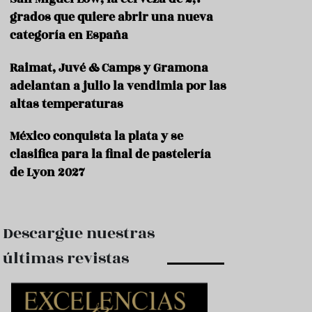
e
s
grados que quiere abrir una nueva
t
categoría en España
a
u
Raimat, Juvé & Camps y Gramona
r
a
adelantan a julio la vendimia por las
n
altas temperaturas
t
e
s
México conquista la plata y se
clasifica para la final de pastelería
F
de Lyon 2027
o
r
m
a
c
Descargue nuestras
i
ó
últimas revistas
n
C
o