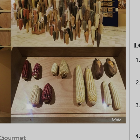
e sandía: el plato
Cinco cremas frías de verdura
 repetir todo el
que querrás repetir todo agost
L
Maíz
 Gourmet