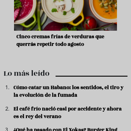
de
Cinco cremas frías de verduras que
Ni s
querrás repetir todo agosto
prep
Lo más leído
Cómo catar un Habano: los sentidos, el tiro y
la evolución de la fumada
El café frío nació casi por accidente y ahora
es el rey del verano
¿Qué ha pasado con El Xokas? Burger King