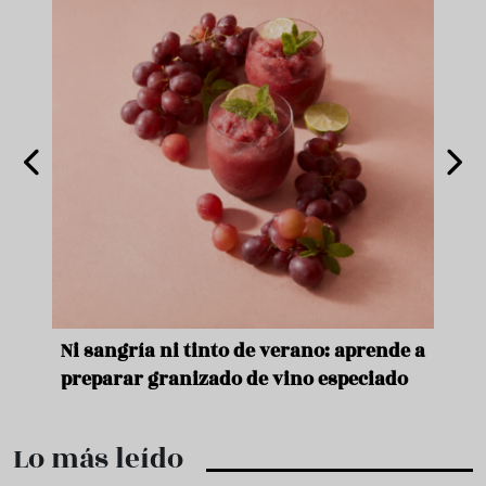
e
Ni sangría ni tinto de verano: aprende a
Acei
preparar granizado de vino especiado
vera
Lo más leído