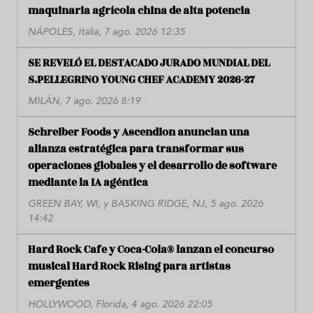
maquinaria agrícola china de alta potencia
NÁPOLES, Italia, 7 ago. 2026 12:35
SE REVELÓ EL DESTACADO JURADO MUNDIAL DEL
S.PELLEGRINO YOUNG CHEF ACADEMY 2026-27
MILÁN, 7 ago. 2026 8:19
Schreiber Foods y Ascendion anuncian una
alianza estratégica para transformar sus
operaciones globales y el desarrollo de software
mediante la IA agéntica
GREEN BAY, WI, y BASKING RIDGE, NJ, 5 ago. 2026
14:42
Hard Rock Cafe y Coca-Cola® lanzan el concurso
musical Hard Rock Rising para artistas
emergentes
HOLLYWOOD, Florida, 4 ago. 2026 22:05