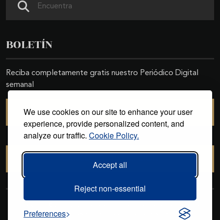
BOLETÍN
Reciba completamente gratis nuestro Periódico Digital
semanal
We use cookies on our site to enhance your user
SUSCRIBIRSE
experience, provide personalized content, and
analyze our traffic.
Cookie Policy.
CANCELAR SUSCRIPCIÓN
Accept all
Reject non-essential
Copyright © 2011-2026. Excelencias Gourmet. Todos los derechos
Preferences
reservados. Desarrollado por
Grupo Excelencias
.