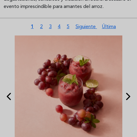
evento imprescindible para amantes del arroz.
Paginación
Página actual
Página
Página
Página
Página
Siguiente página
Última página
1
2
3
4
5
Siguiente
Última