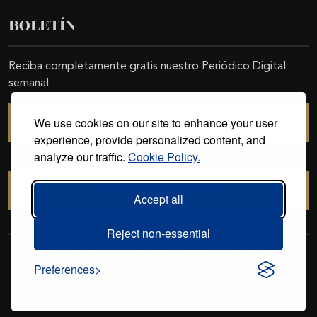
BOLETÍN
Reciba completamente gratis nuestro Periódico Digital
semanal
We use cookies on our site to enhance your user
SUSCRIBIRSE
experience, provide personalized content, and
analyze our traffic.
Cookie Policy.
CANCELAR SUSCRIPCIÓN
Accept all
Reject non-essential
Copyright © 2011-2026. Excelencias Gourmet. Todos los derechos
Preferences
reservados. Desarrollado por
Grupo Excelencias
.