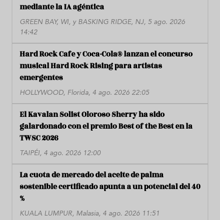
mediante la IA agéntica
GREEN BAY, WI, y BASKING RIDGE, NJ, 5 ago. 2026
14:42
Hard Rock Cafe y Coca-Cola® lanzan el concurso
musical Hard Rock Rising para artistas
emergentes
HOLLYWOOD, Florida, 4 ago. 2026 22:05
El Kavalan Solist Oloroso Sherry ha sido
galardonado con el premio Best of the Best en la
TWSC 2026
TAIPÉI, 4 ago. 2026 12:00
La cuota de mercado del aceite de palma
sostenible certificado apunta a un potencial del 40
%
KUALA LUMPUR, Malasia, 4 ago. 2026 11:51