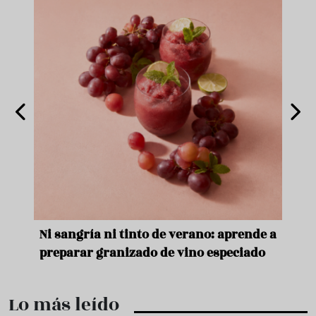
e
Ni sangría ni tinto de verano: aprende a
Acei
preparar granizado de vino especiado
vera
Lo más leído