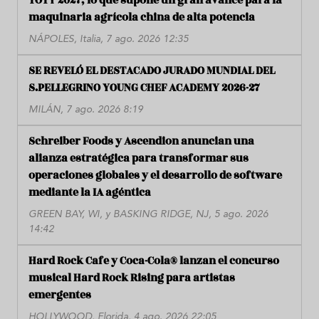
TOTY 2027, lo que supone un gran avance para la
maquinaria agrícola china de alta potencia
NÁPOLES, Italia, 7 ago. 2026 12:35
SE REVELÓ EL DESTACADO JURADO MUNDIAL DEL
S.PELLEGRINO YOUNG CHEF ACADEMY 2026-27
MILÁN, 7 ago. 2026 8:19
Schreiber Foods y Ascendion anuncian una
alianza estratégica para transformar sus
operaciones globales y el desarrollo de software
mediante la IA agéntica
GREEN BAY, WI, y BASKING RIDGE, NJ, 5 ago. 2026
14:42
Hard Rock Cafe y Coca-Cola® lanzan el concurso
musical Hard Rock Rising para artistas
emergentes
HOLLYWOOD, Florida, 4 ago. 2026 22:05