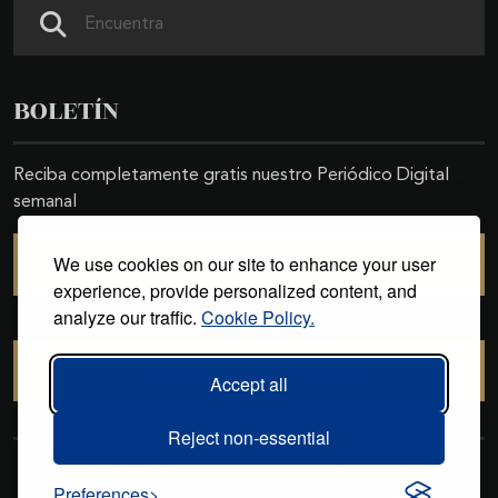
Buscar
BOLETÍN
Reciba completamente gratis nuestro Periódico Digital
semanal
We use cookies on our site to enhance your user
SUSCRIBIRSE
experience, provide personalized content, and
analyze our traffic.
Cookie Policy.
CANCELAR SUSCRIPCIÓN
Accept all
Reject non-essential
Copyright © 2011-2026. Excelencias Gourmet. Todos los derechos
Preferences
reservados. Desarrollado por
Grupo Excelencias
.