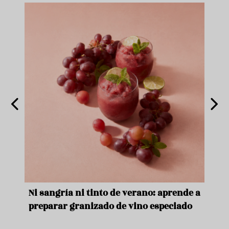
e
Ni sangría ni tinto de verano: aprende a
Acei
preparar granizado de vino especiado
vera