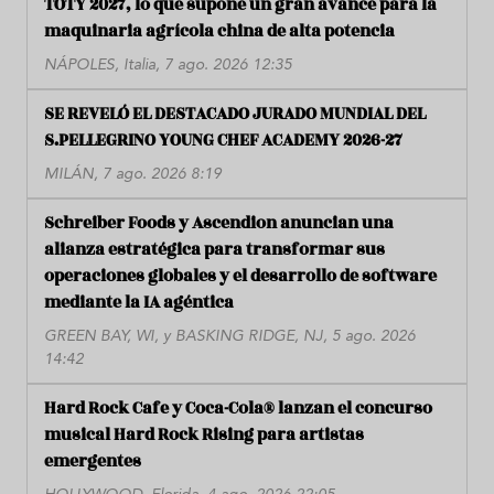
TOTY 2027, lo que supone un gran avance para la
maquinaria agrícola china de alta potencia
NÁPOLES, Italia, 7 ago. 2026 12:35
SE REVELÓ EL DESTACADO JURADO MUNDIAL DEL
S.PELLEGRINO YOUNG CHEF ACADEMY 2026-27
MILÁN, 7 ago. 2026 8:19
Schreiber Foods y Ascendion anuncian una
alianza estratégica para transformar sus
operaciones globales y el desarrollo de software
mediante la IA agéntica
GREEN BAY, WI, y BASKING RIDGE, NJ, 5 ago. 2026
14:42
Hard Rock Cafe y Coca-Cola® lanzan el concurso
musical Hard Rock Rising para artistas
emergentes