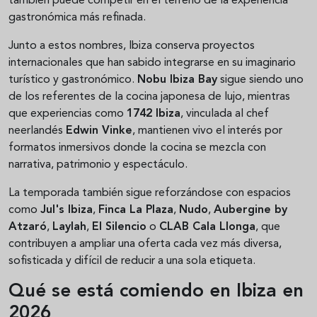
también puede competir en el terreno de la experiencia
gastronómica más refinada.
Junto a estos nombres, Ibiza conserva proyectos
internacionales que han sabido integrarse en su imaginario
turístico y gastronómico.
Nobu Ibiza Bay
sigue siendo uno
de los referentes de la cocina japonesa de lujo, mientras
que experiencias como
1742 Ibiza
, vinculada al chef
neerlandés
Edwin Vinke
, mantienen vivo el interés por
formatos inmersivos donde la cocina se mezcla con
narrativa, patrimonio y espectáculo.
La temporada también sigue reforzándose con espacios
como
Jul's Ibiza
,
Finca La Plaza
,
Nudo
,
Aubergine by
Atzaró
,
Laylah
,
El Silencio
o
CLAB Cala Llonga
, que
contribuyen a ampliar una oferta cada vez más diversa,
sofisticada y difícil de reducir a una sola etiqueta.
Qué se está comiendo en Ibiza en
2026