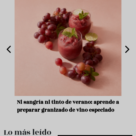
e
Ni sangría ni tinto de verano: aprende a
Acei
preparar granizado de vino especiado
vera
Lo más leído