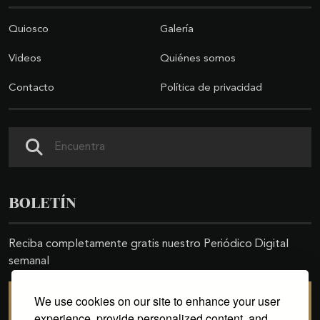
Quiosco
Galería
Videos
Quiénes somos
Contacto
Política de privacidad
Buscar
BOLETÍN
Reciba completamente gratis nuestro Periódico Digital
semanal
We use cookies on our site to enhance your user
SUSCRIBIRSE
experience, provide personalized content, and