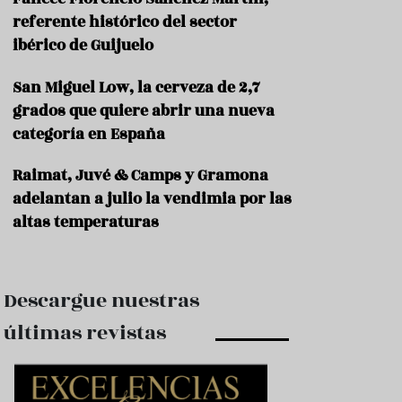
e
s
referente histórico del sector
t
ibérico de Guijuelo
a
u
San Miguel Low, la cerveza de 2,7
r
a
grados que quiere abrir una nueva
n
categoría en España
t
e
s
Raimat, Juvé & Camps y Gramona
adelantan a julio la vendimia por las
F
altas temperaturas
o
r
m
a
c
Descargue nuestras
i
ó
últimas revistas
n
C
o