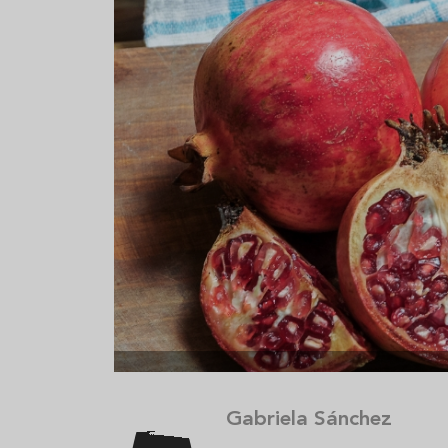
Aceitunas: el aperitivo estrella
Sopa fría d
del verano
que querrás
verano
Gabriela Sánchez