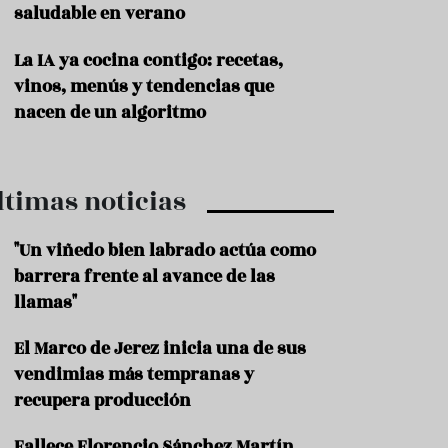
saludable en verano
P
r
La IA ya cocina contigo: recetas,
o
vinos, menús y tendencias que
d
u
nacen de un algoritmo
c
t
o
ltimas noticias
T
r
a
"Un viñedo bien labrado actúa como
d
barrera frente al avance de las
i
c
llamas"
i
o
El Marco de Jerez inicia una de sus
n
vendimias más tempranas y
e
s
recupera producción
R
Fallece Florencio Sánchez Martín,