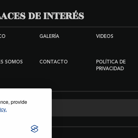
ACES DE INTERÉS
CO
GALERÍA
VIDEOS
ES SOMOS
CONTACTO
POLÍTICA DE
PRIVACIDAD
ence, provide
icy.