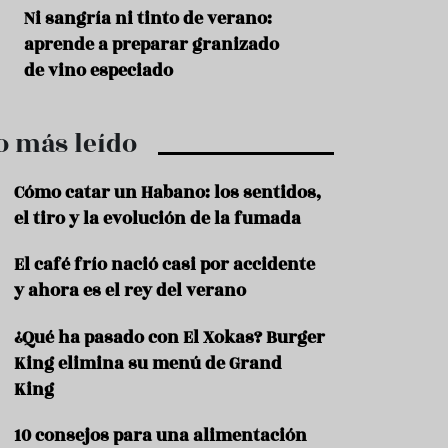
r
t
s
Ni sangría ni tinto de verano:
Aceitunas: el ape
r
o
aprende a preparar granizado
del verano
o
t
de vino especiado
u
r
i
o más leído
s
m
o
Cómo catar un Habano: los sentidos,
R
el tiro y la evolución de la fumada
e
c
El café frío nació casi por accidente
e
y ahora es el rey del verano
t
a
s
¿Qué ha pasado con El Xokas? Burger
King elimina su menú de Grand
S
a
King
l
u
10 consejos para una alimentación
d