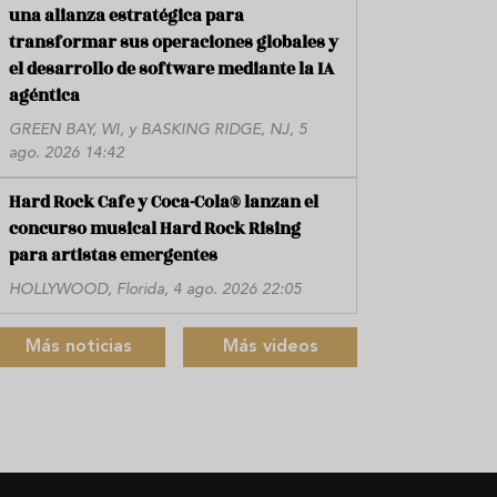
una alianza estratégica para
transformar sus operaciones globales y
el desarrollo de software mediante la IA
agéntica
GREEN BAY, WI, y BASKING RIDGE, NJ, 5
ago. 2026 14:42
Hard Rock Cafe y Coca-Cola® lanzan el
concurso musical Hard Rock Rising
para artistas emergentes
HOLLYWOOD, Florida, 4 ago. 2026 22:05
Más noticias
Más videos