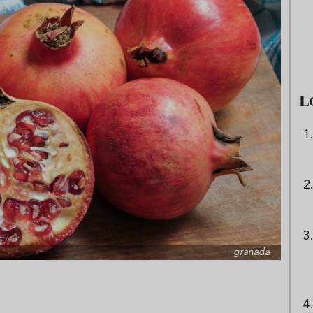
e sandía: el plato
Cinco cremas frías de verdura
 repetir todo el
que querrás repetir todo agost
L
granada