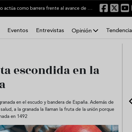
"Un viñedo bien labrado actúa como barrera frente al avance de las llamas"
Eventos
Entrevistas
Tendencia
Opinión
A
r
m
o
uta escondida en la
n
í
a
a
s
 granada en el escudo y bandera de España. Además de
alud, a la granada la llaman la fruta de la unión porque
anada en 1492