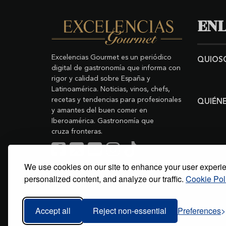
ENL
Excelencias Gourmet es un periódico
QUIOS
digital de gastronomía que informa con
rigor y calidad sobre España y
Latinoamérica. Noticias, vinos, chefs,
recetas y tendencias para profesionales
QUIÉN
y amantes del buen comer en
Iberoamérica. Gastronomía que
cruza fronteras.
We use cookies on our site to enhance your user experi
Buscar
Copyright © 2011-2026 Excelencias Gourmet.
personalized content, and analyze our traffic.
Cookie Pol
Todos los derechos reservados.
Desarrollado por
Grupo Excelencias
.
Accept all
Reject non-essential
Preferences