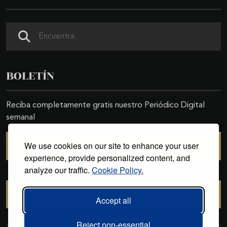
Buscar
BOLETÍN
Reciba completamente gratis nuestro Periódico Digital
semanal
We use cookies on our site to enhance your user
SUSCRIBIRSE
experience, provide personalized content, and
analyze our traffic.
Cookie Policy.
CANCELAR SUSCRIPCIÓN
Accept all
Reject non-essential