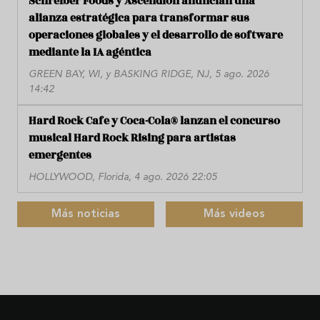
Schreiber Foods y Ascendion anuncian una
alianza estratégica para transformar sus
operaciones globales y el desarrollo de software
mediante la IA agéntica
GREEN BAY, WI, y BASKING RIDGE, NJ, 5 ago. 2026
14:42
Hard Rock Cafe y Coca-Cola® lanzan el concurso
musical Hard Rock Rising para artistas
emergentes
HOLLYWOOD, Florida, 4 ago. 2026 22:05
Más noticias
Más videos