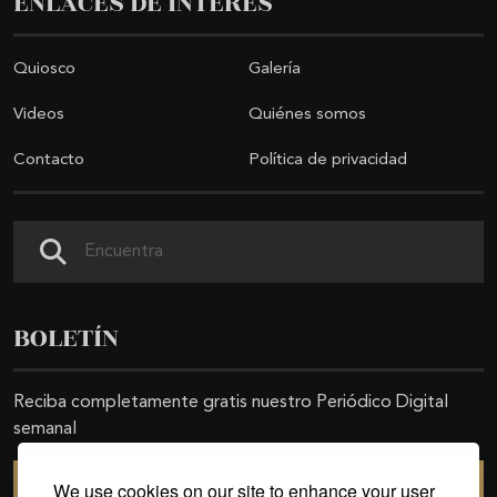
ENLACES DE INTERÉS
Quiosco
Galería
Videos
Quiénes somos
Contacto
Política de privacidad
Buscar
BOLETÍN
Reciba completamente gratis nuestro Periódico Digital
semanal
We use cookies on our site to enhance your user
SUSCRIBIRSE