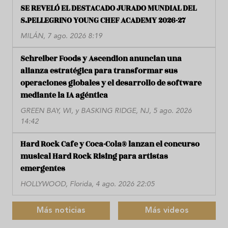
SE REVELÓ EL DESTACADO JURADO MUNDIAL DEL
S.PELLEGRINO YOUNG CHEF ACADEMY 2026-27
MILÁN, 7 ago. 2026 8:19
Schreiber Foods y Ascendion anuncian una
alianza estratégica para transformar sus
operaciones globales y el desarrollo de software
mediante la IA agéntica
GREEN BAY, WI, y BASKING RIDGE, NJ, 5 ago. 2026
14:42
Hard Rock Cafe y Coca-Cola® lanzan el concurso
musical Hard Rock Rising para artistas
emergentes
HOLLYWOOD, Florida, 4 ago. 2026 22:05
Más noticias
Más videos