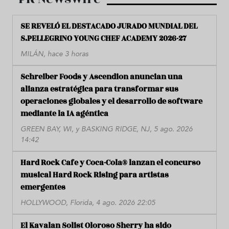
SE REVELÓ EL DESTACADO JURADO MUNDIAL DEL
S.PELLEGRINO YOUNG CHEF ACADEMY 2026-27
MILÁN, hace 3 horas
Schreiber Foods y Ascendion anuncian una
alianza estratégica para transformar sus
operaciones globales y el desarrollo de software
mediante la IA agéntica
GREEN BAY, WI, y BASKING RIDGE, NJ, 5 ago. 2026
14:42
Hard Rock Cafe y Coca-Cola® lanzan el concurso
musical Hard Rock Rising para artistas
emergentes
HOLLYWOOD, Florida, 4 ago. 2026 22:05
El Kavalan Solist Oloroso Sherry ha sido