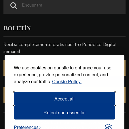
Buscar
BOLETÍN
Reciba completamente gratis nuestro Periódico Digital
semanal
We use cookies on our site to enhance your user
SUSCRIBIRSE
experience, provide personalized content, and
analyze our traffic.
Cookie Policy.
CANCELAR SUSCRIPCIÓN
Accept all
Reject non-essential
Copyright © 2011-2026. Excelencias Gourmet. Todos los derechos
Preferences
reservados. Desarrollado por
Grupo Excelencias
.