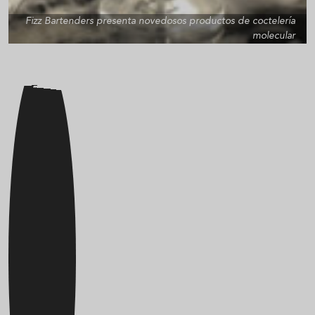
Fizz Bartenders presenta novedosos productos de coctelería
molecular