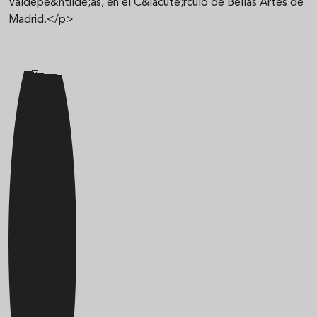
Valdepe&ntilde;as, en el C&iacute;rculo de Bellas Artes de
Madrid.</p>