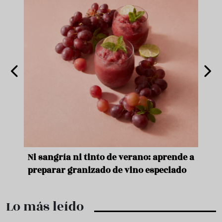
e
Ni sangría ni tinto de verano: aprende a
Acei
preparar granizado de vino especiado
vera
Lo más leído