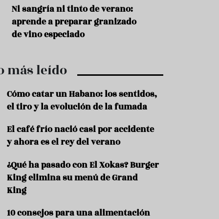
r
t
s
Ni sangría ni tinto de verano:
Aceitunas: el ape
r
o
aprende a preparar granizado
del verano
o
t
de vino especiado
u
r
i
o más leído
s
m
o
Cómo catar un Habano: los sentidos,
R
el tiro y la evolución de la fumada
e
c
El café frío nació casi por accidente
e
y ahora es el rey del verano
t
a
s
¿Qué ha pasado con El Xokas? Burger
King elimina su menú de Grand
S
a
King
l
u
10 consejos para una alimentación
d