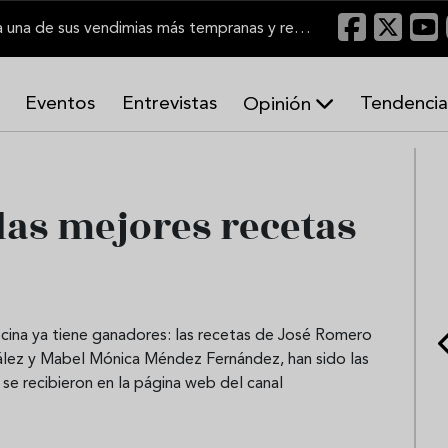
El Marco de Jerez inicia una de sus vendimias más tempranas y recupera producción
Eventos
Entrevistas
Tendencia
Opinión
A
r
m
o
as mejores recetas
n
í
a
s
cina ya tiene ganadores: las recetas de José Romero
zález y Mabel Mónica Méndez Fernández, han sido las
se recibieron en la página web del canal