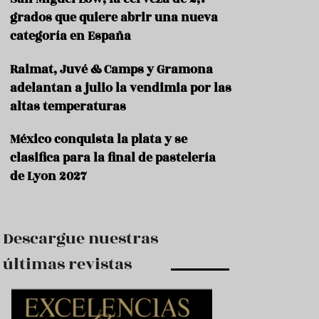
e
s
grados que quiere abrir una nueva
t
categoría en España
a
u
Raimat, Juvé & Camps y Gramona
r
a
adelantan a julio la vendimia por las
n
altas temperaturas
t
e
s
México conquista la plata y se
clasifica para la final de pastelería
F
de Lyon 2027
o
r
m
a
c
Descargue nuestras
i
ó
últimas revistas
n
C
o