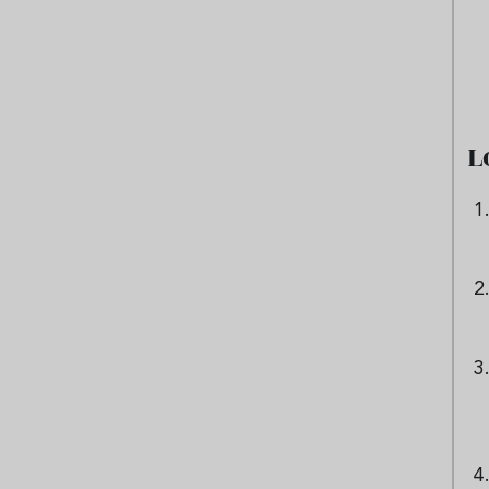
e sandía: el plato
Cinco cremas frías de verdura
 repetir todo el
que querrás repetir todo agost
L