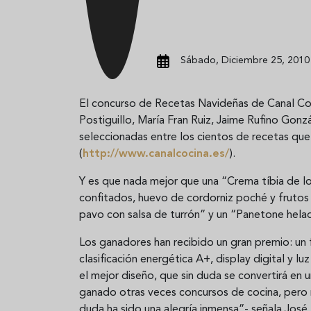
Sábado, Diciembre 25, 2010 
El concurso de Recetas Navideñas de Canal Co
Postiguillo, María Fran Ruiz, Jaime Rufino Gon
seleccionadas entre los cientos de recetas que 
(
http://www.canalcocina.es/
).
Y es que nada mejor que una “Crema tíbia de l
confitados, huevo de cordorniz poché y frutos 
pavo con salsa de turrón” y un “Panetone helado
Los ganadores han recibido un gran premio: u
clasificación energética A+, display digital y l
el mejor diseño, que sin duda se convertirá en 
ganado otras veces concursos de cocina, pero 
duda ha sido una alegría inmensa”- señala José