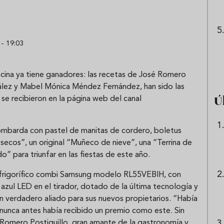
- 19:03
cina ya tiene ganadores: las recetas de José Romero
zález y Mabel Mónica Méndez Fernández, han sido las
Ú
se recibieron en la página web del canal
ombarda con pastel de manitas de cordero, boletus
secos”, un original “Muñeco de nieve”, una “Terrina de
” para triunfar en las fiestas de este año.
n frigorífico combi Samsung modelo RL55VEBIH, con
uz azul LED en el tirador, dotado de la última tecnología y
un verdadero aliado para sus nuevos propietarios. “Había
nunca antes había recibido un premio como este. Sin
 Romero Postiguillo, gran amante de la gastronomía y