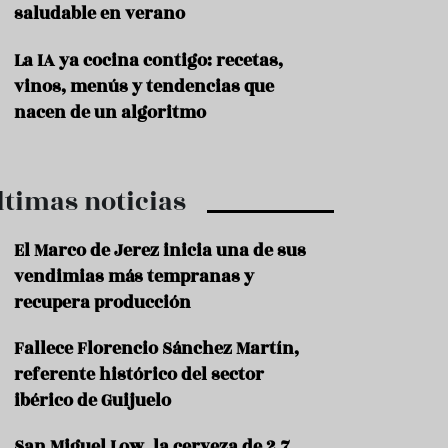
saludable en verano
P
r
La IA ya cocina contigo: recetas,
o
vinos, menús y tendencias que
d
u
nacen de un algoritmo
c
t
o
ltimas noticias
T
r
a
El Marco de Jerez inicia una de sus
d
vendimias más tempranas y
i
c
recupera producción
i
o
Fallece Florencio Sánchez Martín,
n
referente histórico del sector
e
s
ibérico de Guijuelo
R
San Miguel Low, la cerveza de 2,7