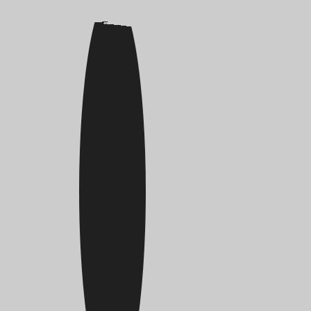
Aceitunas: el aperitivo estrella
Sopa fría d
del verano
que querrás
verano