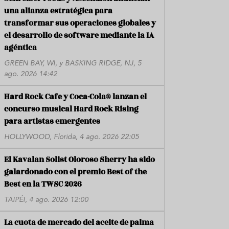
una alianza estratégica para
transformar sus operaciones globales y
el desarrollo de software mediante la IA
agéntica
GREEN BAY, WI, y BASKING RIDGE, NJ, 5
ago. 2026 14:42
Hard Rock Cafe y Coca-Cola® lanzan el
concurso musical Hard Rock Rising
para artistas emergentes
HOLLYWOOD, Florida, 4 ago. 2026 22:05
El Kavalan Solist Oloroso Sherry ha sido
galardonado con el premio Best of the
Best en la TWSC 2026
TAIPÉI, 4 ago. 2026 12:00
La cuota de mercado del aceite de palma