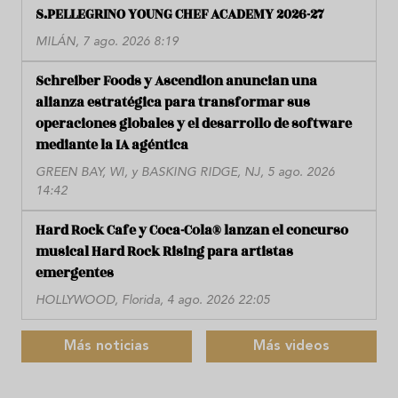
S.PELLEGRINO YOUNG CHEF ACADEMY 2026-27
MILÁN, 7 ago. 2026 8:19
Schreiber Foods y Ascendion anuncian una
alianza estratégica para transformar sus
operaciones globales y el desarrollo de software
mediante la IA agéntica
GREEN BAY, WI, y BASKING RIDGE, NJ, 5 ago. 2026
14:42
Hard Rock Cafe y Coca-Cola® lanzan el concurso
musical Hard Rock Rising para artistas
emergentes
HOLLYWOOD, Florida, 4 ago. 2026 22:05
Más noticias
Más videos