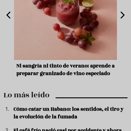
e
Ni sangría ni tinto de verano: aprende a
Acei
preparar granizado de vino especiado
vera
Lo más leído
Cómo catar un Habano: los sentidos, el tiro y
la evolución de la fumada
El café frío nació casi por accidente y ahora