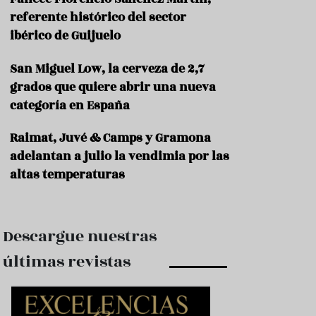
e
s
referente histórico del sector
t
ibérico de Guijuelo
a
u
San Miguel Low, la cerveza de 2,7
r
a
grados que quiere abrir una nueva
n
categoría en España
t
e
s
Raimat, Juvé & Camps y Gramona
adelantan a julio la vendimia por las
F
altas temperaturas
o
r
m
a
c
Descargue nuestras
i
ó
últimas revistas
n
C
o