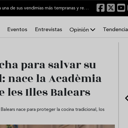
El Marco de Jerez inicia una de sus vendimias más tempranas y recupera producción
Eventos
Entrevistas
Tendencia
Opinión
A
r
m
o
cha para salvar su
n
í
l: nace la Acadèmia
a
s
 les Illes Balears
alears nace para proteger la cocina tradicional, los