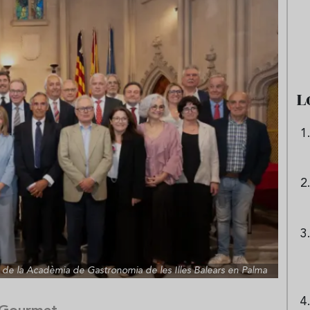
Sopa fría de sandía: el plato
que querrás repetir todo el
verano
L
l de la Acadèmia de Gastronomia de les Illes Balears en Palma