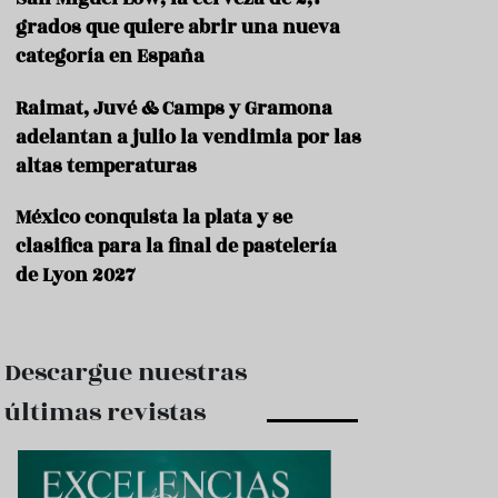
e
s
grados que quiere abrir una nueva
t
categoría en España
a
u
Raimat, Juvé & Camps y Gramona
r
a
adelantan a julio la vendimia por las
n
altas temperaturas
t
e
s
México conquista la plata y se
clasifica para la final de pastelería
F
de Lyon 2027
o
r
m
a
c
Descargue nuestras
i
ó
últimas revistas
n
C
o