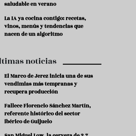
saludable en verano
P
r
La IA ya cocina contigo: recetas,
o
vinos, menús y tendencias que
d
u
nacen de un algoritmo
c
t
o
ltimas noticias
T
r
a
El Marco de Jerez inicia una de sus
d
vendimias más tempranas y
i
c
recupera producción
i
o
Fallece Florencio Sánchez Martín,
n
referente histórico del sector
e
s
ibérico de Guijuelo
R
San Miguel Low, la cerveza de 2,7