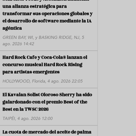
una alianza estratégica para
transformar sus operaciones globales y
el desarrollo de software mediante la IA
agéntica
GREEN BAY, WI, y BASKING RIDGE, NJ, 5
ago. 2026 14:42
Hard Rock Cafe y Coca-Cola® lanzan el
concurso musical Hard Rock Rising
para artistas emergentes
HOLLYWOOD, Florida, 4 ago. 2026 22:05
El Kavalan Solist Oloroso Sherry ha sido
galardonado con el premio Best of the
Best en la TWSC 2026
TAIPÉI, 4 ago. 2026 12:00
La cuota de mercado del aceite de palma