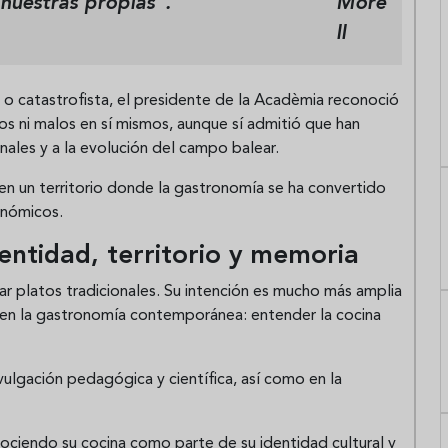
nuestras propias”.
More
ll
a o catastrofista, el presidente de la Acadèmia reconoció
 ni malos en sí mismos, aunque sí admitió que han
onales y a la evolución del campo balear.
a en un territorio donde la gastronomía se ha convertido
onómicos.
ntidad, territorio y memoria
ar platos tradicionales. Su intención es mucho más amplia
 en la gastronomía contemporánea: entender la cocina
vulgación pedagógica y científica, así como en la
nociendo su cocina como parte de su identidad cultural y