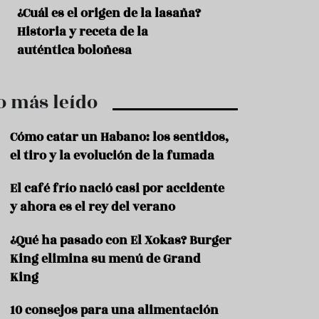
r
t
¿Cuál es el origen de la lasaña?
Ni sangría ni tint
r
Historia y receta de la
aprende a prepar
o
t
auténtica boloñesa
de vino especiado
u
r
i
o más leído
s
m
o
Cómo catar un Habano: los sentidos,
R
el tiro y la evolución de la fumada
e
c
El café frío nació casi por accidente
e
y ahora es el rey del verano
t
a
s
¿Qué ha pasado con El Xokas? Burger
King elimina su menú de Grand
S
a
King
l
u
10 consejos para una alimentación
d